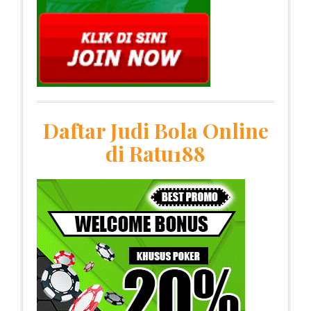
Daftar Judi Bola Online
di Ratu188