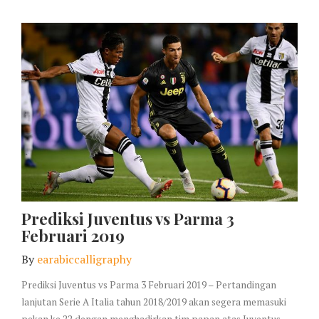
Prediksi Juventus vs Parma 3
Februari 2019
By
earabiccalligraphy
Prediksi Juventus vs Parma 3 Februari 2019 – Pertandingan
lanjutan Serie A Italia tahun 2018/2019 akan segera memasuki